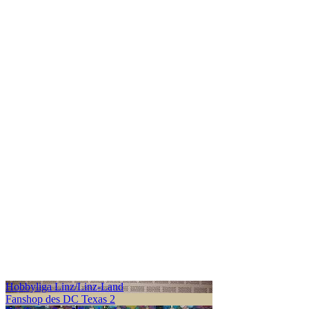
Hobbyliga Linz/Linz-Land
Fanshop des DC Texas 2