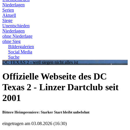
Niederlagen
Serien
Aktuell
Siege
Unentschieden
Niederlagen
ohne Niederlage
ohne Sieg
Bildergalerien
Social Media
Suche
DC TEXAS 2 - weil siegen nicht alles ist
Offizielle Webseite des DC
Texas 2 - Linzer Dartclub seit
2001
Bittere Heimpremiere: Starker Start bleibt unbelohnt
eingetragen am 03.08.2026 (16:30)