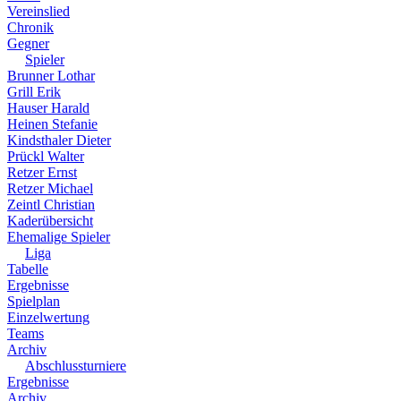
Vereinslied
Chronik
Gegner
Spieler
Brunner Lothar
Grill Erik
Hauser Harald
Heinen Stefanie
Kindsthaler Dieter
Prückl Walter
Retzer Ernst
Retzer Michael
Zeintl Christian
Kaderübersicht
Ehemalige Spieler
Liga
Tabelle
Ergebnisse
Spielplan
Einzelwertung
Teams
Archiv
Abschlussturniere
Ergebnisse
Archiv