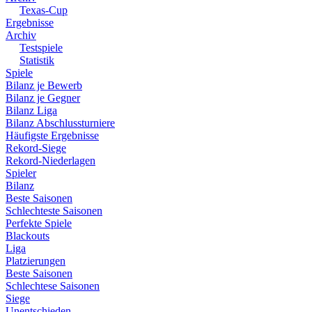
Texas-Cup
Ergebnisse
Archiv
Testspiele
Statistik
Spiele
Bilanz je Bewerb
Bilanz je Gegner
Bilanz Liga
Bilanz Abschlussturniere
Häufigste Ergebnisse
Rekord-Siege
Rekord-Niederlagen
Spieler
Bilanz
Beste Saisonen
Schlechteste Saisonen
Perfekte Spiele
Blackouts
Liga
Platzierungen
Beste Saisonen
Schlechtese Saisonen
Siege
Unentschieden