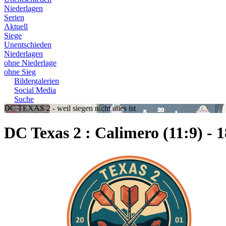
Niederlagen
Serien
Aktuell
Siege
Unentschieden
Niederlagen
ohne Niederlage
ohne Sieg
Bildergalerien
Social Media
Suche
DC TEXAS 2 - weil siegen nicht alles ist
DC Texas 2 : Calimero (11:9) - 