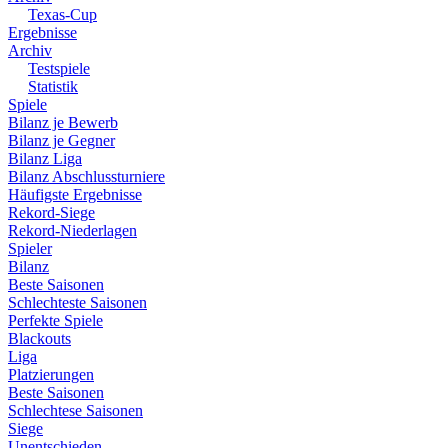
Texas-Cup
Ergebnisse
Archiv
Testspiele
Statistik
Spiele
Bilanz je Bewerb
Bilanz je Gegner
Bilanz Liga
Bilanz Abschlussturniere
Häufigste Ergebnisse
Rekord-Siege
Rekord-Niederlagen
Spieler
Bilanz
Beste Saisonen
Schlechteste Saisonen
Perfekte Spiele
Blackouts
Liga
Platzierungen
Beste Saisonen
Schlechtese Saisonen
Siege
Unentschieden