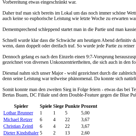
Vorbereitung etwas eingeschränkt war.
Daher traf man sich bereits im Lokal um das noch immer schöne Wette
auch keine so euphorische Leistung wie letzte Woche zu erwarten war
Dementsprechend schleppend startet man in die Partie und man kassier
Schnell wurde klar dass die Schwäche am heutigen Abend definitiv d
wenn, dann doppelt oder dreifach traf. So wurde jede Partie zu reine
Dennoch gelang es nach den Einzeln einen 9:7-Vorsprung herauszuspi
gezeichnet von diversen Unkonzentriertheiten, die sich auch in den fo
Diesmal nahm sich unser Major - wohl gezeichnet durch die zahlreichen
denn seine Leistung war teilweise phänomenal. Da konnte sich natürl
Somit konnte man den zweiten Sieg in Folge feiern - etwas das bei 
Bertas Buam, DC Filiale und dem Double-Feature gegen die Blue Pub
Spieler
Spiele
Siege
Punkte
Prozent
Lothar Brunner
1
1
5
5,00
Michael Retzer
6
4
22
3,67
Christian Zeintl
6
4
22
3,67
Dieter Kindsthaler
5
2
13
2,60