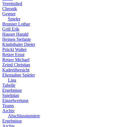
Vereinslied
Chronik
Gegner
Spieler
Brunner Lothar
Grill Erik
Hauser Harald
Heinen Stefanie
Kindsthaler Dieter
Prückl Walter
Retzer Ernst
Retzer Michael
Zeintl Christian
Kaderübersicht
Ehemalige Spieler
Liga
Tabelle
Ergebnisse
Spielplan
Einzelwertung
Teams
Archiv
Abschlussturniere
Ergebnisse
Archiv