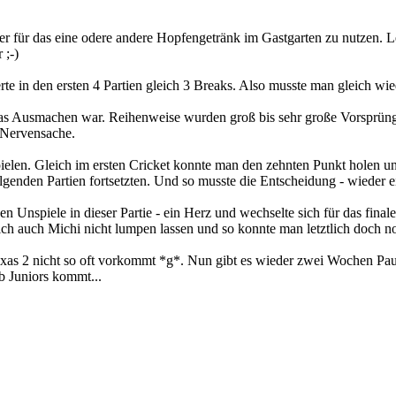
r für das eine odere andere Hopfengetränk im Gastgarten zu nutzen. L
 ;-)
te in den ersten 4 Partien gleich 3 Breaks. Also musste man gleich wi
as Ausmachen war. Reihenweise wurden groß bis sehr große Vorsprünge
r Nervensache.
elen. Gleich im ersten Cricket konnte man den zehnten Punkt holen un
lgenden Partien fortsetzten. Und so musste die Entscheidung - wieder ei
 Unspiele in dieser Partie - ein Herz und wechselte sich für das finale
ich auch Michi nicht lumpen lassen und so konnte man letztlich doch no
Texas 2 nicht so oft vorkommt *g*. Nun gibt es wieder zwei Wochen Pa
 Juniors kommt...